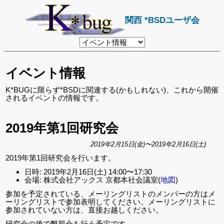
関西 *BSDユーザ会
リ
ン
ク
先
イベント情報
ペ
ー
ジ
K*BUGに限らず*BSDに関連する(かもしれない)、これから開催
されるイベントの情報です。
2019年第1回研究会
2019年2月15日(金)〜2019年2月16日(土)
2019年第1回研究会を行います。
日時: 2019年2月16日(土) 14:00〜17:30
会場: 株式会社アックス 京都本社会議室(
地図
)
参加を予定されている、メーリングリストのメンバーの方はメ
ーリングリストで参加表明してください。メーリングリストに
参加されていない方は、直接お越しください。
研究会の後で懇親会を行う予定です。