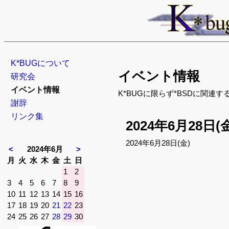
ナ
K*BUGについて
イベント情報
ビ
研究会
ゲ
イベント情報
K*BUGに限らず*BSDに関連
ー
謝辞
シ
リンク集
2024年6月28日(
ョ
ン
2024年6月28日(金)
<
2024年6月
>
を
曜
曜
曜
曜
曜
曜
曜
月
火
水
木
金
土
日
省
日
日
日
日
日
日
日
1
2
略
3
4
5
6
7
8
9
10
11
12
13
14
15
16
17
18
19
20
21
22
23
24
25
26
27
28
29
30