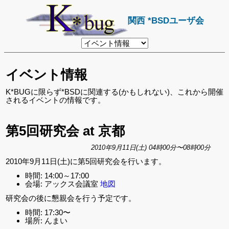
関西 *BSDユーザ会
リ
ン
ク
先
イベント情報
ペ
ー
ジ
K*BUGに限らず*BSDに関連する(かもしれない)、これから開催
されるイベントの情報です。
第5回研究会 at 京都
2010年9月11日(土) 04時00分〜08時00分
2010年9月11日(土)に第5回研究会を行います。
時間: 14:00～17:00
会場: アックス会議室
地図
研究会の後に懇親会を行う予定です。
時間: 17:30〜
場所: んまい