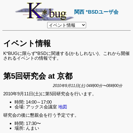
関西 *BSDユーザ会
リ
ン
ク
先
イベント情報
ペ
ー
ジ
K*BUGに限らず*BSDに関連する(かもしれない)、これから開催
されるイベントの情報です。
第5回研究会 at 京都
2010年9月11日(土) 04時00分〜08時00分
2010年9月11日(土)に第5回研究会を行います。
時間: 14:00～17:00
会場: アックス会議室
地図
研究会の後に懇親会を行う予定です。
時間: 17:30〜
場所: んまい