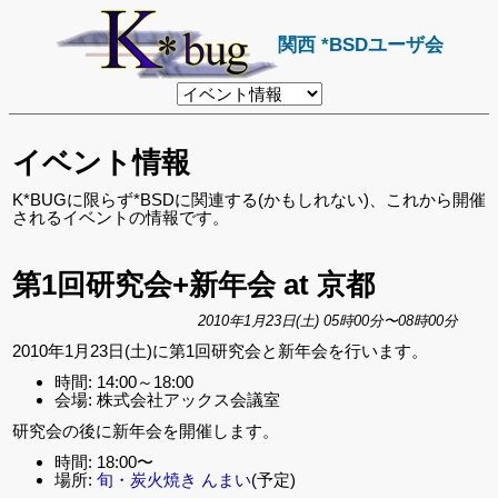
関西 *BSDユーザ会
リ
ン
ク
先
イベント情報
ペ
ー
ジ
K*BUGに限らず*BSDに関連する(かもしれない)、これから開催
されるイベントの情報です。
第1回研究会+新年会 at 京都
2010年1月23日(土) 05時00分〜08時00分
2010年1月23日(土)に第1回研究会と新年会を行います。
時間: 14:00～18:00
会場: 株式会社アックス会議室
研究会の後に新年会を開催します。
時間: 18:00〜
場所:
旬・炭火焼き んまい
(予定)