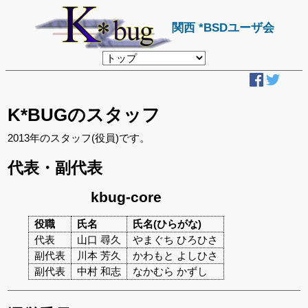
関西 *BSDユーザ会
リ
ン
ク
先
ペ
ー
K*BUGのスタッフ
ジ
2013年のスタッフ(役員)です。
代表・副代表
kbug-core
役職
氏名
氏名(ひらがな)
代表
山口 尋久
やまぐち ひろひさ
副代表
川本 芳久
かわもと よしひさ
副代表
中村 和志
なかむら かずし