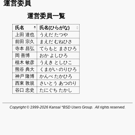
運営委員
運営委員一覧
氏名
氏名(ひらがな)
上田 達也
うえだ たつや
前田 宗久
まえだ むねひさ
寺本 昌弘
てらもと まさひろ
岡 善博
おか よしひろ
植木 敏彦
うえき としひこ
熊谷 典大
くまがい のりひろ
神戸 隆博
かんべ たかひろ
西東 敦規
さいとう あつのり
谷口 忠史
たにぐち たかし
Copyright © 1999-2026 Kansai *BSD Users Group. All rights reserved.