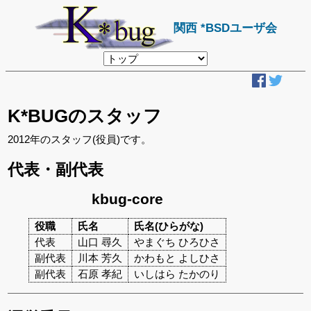
関西 *BSDユーザ会
リ
ン
ク
先
ペ
ー
K*BUGのスタッフ
ジ
2012年のスタッフ(役員)です。
代表・副代表
kbug-core
役職
氏名
氏名(ひらがな)
代表
山口 尋久
やまぐち ひろひさ
副代表
川本 芳久
かわもと よしひさ
副代表
石原 孝紀
いしはら たかのり