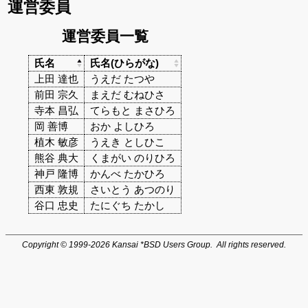
運営委員
運営委員一覧
氏名
氏名(ひらがな)
上田 達也
うえだ たつや
前田 宗久
まえだ むねひさ
寺本 昌弘
てらもと まさひろ
岡 善博
おか よしひろ
植木 敏彦
うえき としひこ
熊谷 典大
くまがい のりひろ
神戸 隆博
かんべ たかひろ
西東 敦規
さいとう あつのり
谷口 忠史
たにぐち たかし
Copyright © 1999-2026 Kansai *BSD Users Group. All rights reserved.