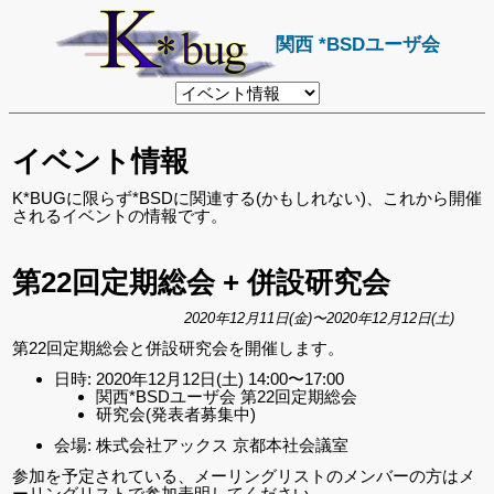
関西 *BSDユーザ会
リ
ン
ク
先
イベント情報
ペ
ー
ジ
K*BUGに限らず*BSDに関連する(かもしれない)、これから開催
されるイベントの情報です。
第22回定期総会 + 併設研究会
2020年12月11日(金)〜2020年12月12日(土)
第22回定期総会と併設研究会を開催します。
日時: 2020年12月12日(土) 14:00〜17:00
関西*BSDユーザ会 第22回定期総会
研究会(発表者募集中)
会場: 株式会社アックス 京都本社会議室
参加を予定されている、メーリングリストのメンバーの方はメ
ーリングリストで参加表明してください。