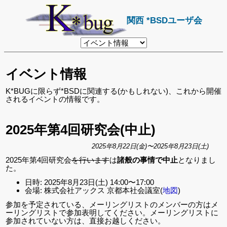
関西 *BSDユーザ会
リ
ン
ク
先
イベント情報
ペ
ー
ジ
K*BUGに限らず*BSDに関連する(かもしれない)、これから開催
されるイベントの情報です。
2025年第4回研究会(中止)
2025年8月22日(金)〜2025年8月23日(土)
2025年第4回研究会
を行います
は
諸般の事情で中止
となりまし
た。
日時: 2025年8月23日(土) 14:00〜17:00
会場: 株式会社アックス 京都本社会議室(
地図
)
参加を予定されている、メーリングリストのメンバーの方はメ
ーリングリストで参加表明してください。メーリングリストに
参加されていない方は、直接お越しください。