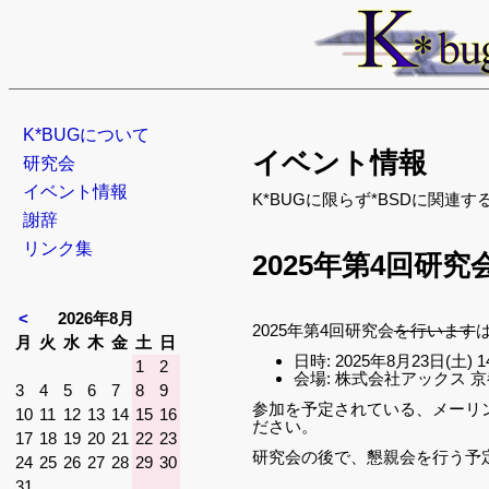
ナ
K*BUGについて
イベント情報
ビ
研究会
ゲ
イベント情報
K*BUGに限らず*BSDに関連
ー
謝辞
シ
リンク集
2025年第4回研究会
ョ
ン
<
2026年8月
を
2025年第4回研究会
を行います
曜
曜
曜
曜
曜
曜
曜
月
火
水
木
金
土
日
省
日時: 2025年8月23日(土) 14
日
日
日
日
日
日
日
1
2
会場: 株式会社アックス 
略
3
4
5
6
7
8
9
参加を予定されている、メーリ
10
11
12
13
14
15
16
ださい。
17
18
19
20
21
22
23
研究会の後で、懇親会を行う予
24
25
26
27
28
29
30
31