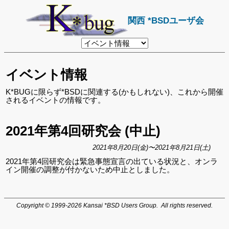
関西 *BSDユーザ会
リ
ン
ク
先
イベント情報
ペ
ー
ジ
K*BUGに限らず*BSDに関連する(かもしれない)、これから開催
されるイベントの情報です。
2021年第4回研究会 (中止)
2021年8月20日(金)〜2021年8月21日(土)
2021年第4回研究会は緊急事態宣言の出ている状況と、オンラ
イン開催の調整が付かないため中止としました。
Copyright © 1999-2026 Kansai *BSD Users Group. All rights reserved.