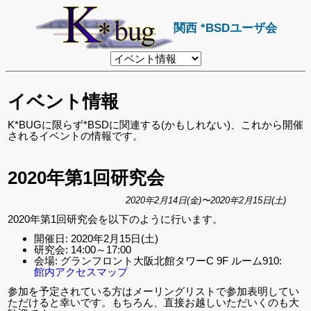
関西 *BSDユーザ会
リ
ン
ク
先
イベント情報
ペ
ー
ジ
K*BUGに限らず*BSDに関連する(かもしれない)、これから開催
されるイベントの情報です。
2020年第1回研究会
2020年2月14日(金)〜2020年2月15日(土)
2020年第1回研究会を以下のように行います。
開催日: 2020年2月15日(土)
研究会: 14:00～17:00
会場: グランフロント大阪北館タワーC 9F ルーム910:
館内アクセスマップ
参加を予定されている方はメーリングリストで参加表明してい
ただけると幸いです。もちろん、直接お越しいただいくのも大