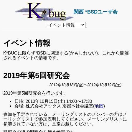
関西 *BSDユーザ会
リ
ン
ク
先
イベント情報
ペ
ー
ジ
K*BUGに限らず*BSDに関連する(かもしれない)、これから開催
されるイベントの情報です。
2019年第5回研究会
2019年10月18日(金)〜2019年10月19日(土)
2019年第5回研究会を行います。
日時: 2019年10月19日(土) 14:00〜17:30
会場: 株式会社アックス 京都本社会議室(
地図
)
参加を予定されている、メーリングリストのメンバーの方はメ
ーリングリストで参加表明してください。メーリングリストに
参加されていない方は、直接お越しください。
研究会の後で懇親会を行う予定です。