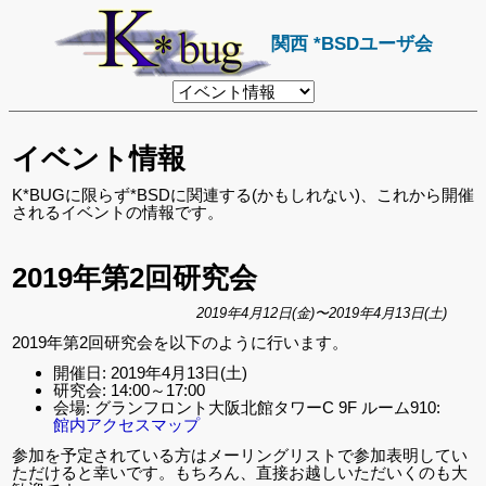
関西 *BSDユーザ会
リ
ン
ク
先
イベント情報
ペ
ー
ジ
K*BUGに限らず*BSDに関連する(かもしれない)、これから開催
されるイベントの情報です。
2019年第2回研究会
2019年4月12日(金)〜2019年4月13日(土)
2019年第2回研究会を以下のように行います。
開催日: 2019年4月13日(土)
研究会: 14:00～17:00
会場: グランフロント大阪北館タワーC 9F ルーム910:
館内アクセスマップ
参加を予定されている方はメーリングリストで参加表明してい
ただけると幸いです。もちろん、直接お越しいただいくのも大