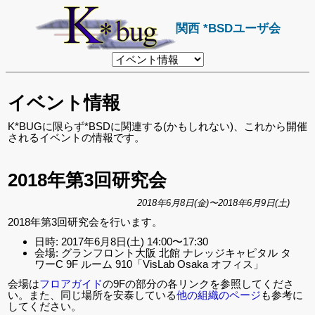
関西 *BSDユーザ会
リ
ン
ク
先
イベント情報
ペ
ー
ジ
K*BUGに限らず*BSDに関連する(かもしれない)、これから開催
されるイベントの情報です。
2018年第3回研究会
2018年6月8日(金)〜2018年6月9日(土)
2018年第3回研究会を行います。
日時: 2017年6月8日(土) 14:00〜17:30
会場: グランフロント大阪 北館 ナレッジキャピタル タ
ワーC 9F ルーム 910「VisLab Osaka オフィス」
会場は
フロアガイド
の9Fの部分の各リンクを参照してくださ
い。また、同じ場所を安泰している
他の組織のページ
も参考に
してください。