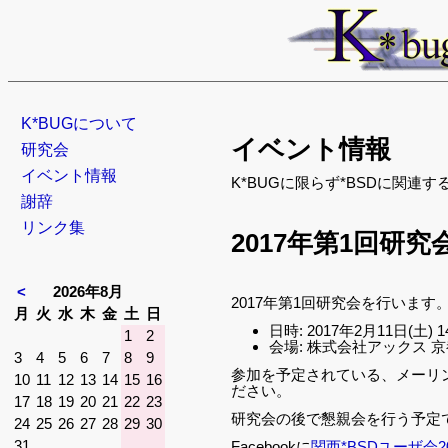
ナ
K*BUGについて
イベント情報
ビ
研究会
ゲ
イベント情報
K*BUGに限らず*BSDに関連
ー
謝辞
シ
リンク集
2017年第1回研究
ョ
ン
<
2026年8月
を
2017年第1回研究会を行います
曜
曜
曜
曜
曜
曜
曜
月
火
水
木
金
土
日
省
日時: 2017年2月11日(土) 14
日
日
日
日
日
日
日
1
2
会場: 株式会社アックス 
略
3
4
5
6
7
8
9
参加を予定されている、メーリ
10
11
12
13
14
15
16
ださい。
17
18
19
20
21
22
23
研究会の後で懇親会を行う予定
24
25
26
27
28
29
30
31
Facebookに
関西*BSDユーザ会2