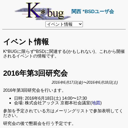
関西 *BSDユーザ会
リ
ン
ク
先
イベント情報
ペ
ー
ジ
K*BUGに限らず*BSDに関連する(かもしれない)、これから開催
されるイベントの情報です。
2016年第3回研究会
2016年6月17日(金)〜2016年6月18日(土)
2016年第3回研究会を行います。
日時: 2016年6月18日(土) 14:00〜17:30
会場: 株式会社アックス 京都本社会議室(
地図
)
参加を予定されている方はメーリングリストで参加表明してく
ださい。
研究会の後で懇親会を行う予定です。